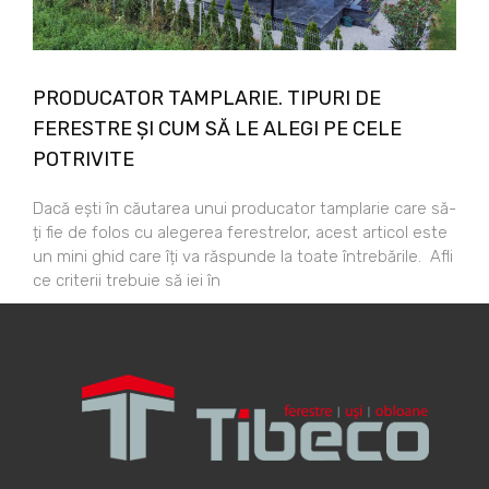
PRODUCATOR TAMPLARIE. TIPURI DE
FERESTRE ȘI CUM SĂ LE ALEGI PE CELE
POTRIVITE
Dacă ești în căutarea unui producator tamplarie care să-
ți fie de folos cu alegerea ferestrelor, acest articol este
un mini ghid care îți va răspunde la toate întrebările. Afli
ce criterii trebuie să iei în