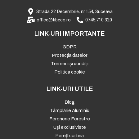
Strada 22 Decembrie, nr.154, Suceava
office@tibeco.ro
0745.710.320‬
LINK-URI IMPORTANTE
GDPR
Protecția datelor
Termeni și condiții
Politica cookie
LINK-URI UTILE
Blog
Tâmplărie Aluminiu
Feronerie Ferestre
Uși exclusiviste
PerețI cortină